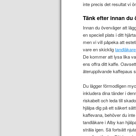
inte precis det resultat vi ö
Tänk efter innan du 
Innan du överväger att lägga
en speciell plats i ditt hjär
men vi vill påpeka att este
vare en skicklig
tandläkare
De kommer att lysa lika v
ens offra ditt kaffe. Oavse
återupplivande kaffepaus se
Du lägger förmodligen mycke
inkludera dina tänder i de
riskabelt och leda till ska
hjälpa dig på ett säkert sät
kaffevana, behöver du inte
tandläkare i Alby kan hjälpa
stråla igen. Så fortsätt nju