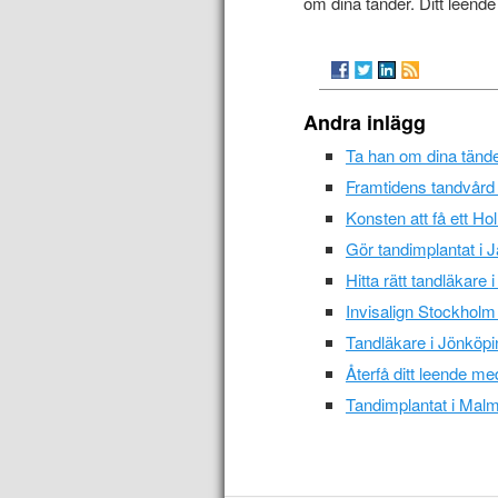
om dina tänder. Ditt leende 
Andra inlägg
Ta han om dina tände
Framtidens tandvård 
Konsten att få ett H
Gör tandimplantat i J
Hitta rätt tandläkare
Invisalign Stockholm 
Tandläkare i Jönköpin
Återfå ditt leende m
Tandimplantat i Malmö