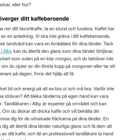
nskar, eller hur?
överger ditt kaffeberoende
 ner ditt favoritkaffe, ta en stund och fundera. Kaffet har
ta av en anledning. Vi ska inte gräva i ditt kaffeberoende,
tisk tandvård kan vara en livräddare för dina tänder. Tack
 i Alby
kan du återfå den glans som dina tänder förtjänar.
ackert som solen på en klar morgon, och du behöver inte
tt om du njuter av din första kopp på morgonen eller tar ett
nare på dagen, finns det hjälp att få.
t tid och energi på att se bra ut och må bra. Varför inte
nna strävan? Att bleka tänderna på egen hand kan vara
dor. Tandläkaren i Alby är experter på området och kan
t. Om du älskar att dricka kaffe och vill behålla din
 oroa dig för de oönskade fläckarna på dina tänder. En
 dig att återfå dina tänder naturliga glans och få dem att
ta av ditt kaffe, och låt en professionell tandläkare ta hand