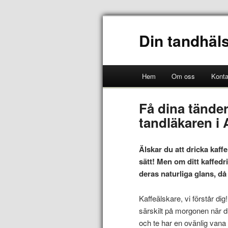
Din tandhäl
Hem
Om oss
Konta
Få dina tänder
tandläkaren i 
Älskar du att dricka kaffe
sätt! Men om ditt kaffedri
deras naturliga glans, då
Kaffeälskare, vi förstår dig
särskilt på morgonen när d
och te har en ovänlig vana